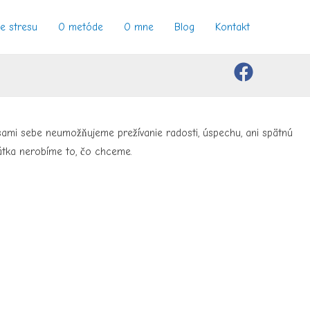
e stresu
O metóde
O mne
Blog
Kontakt
sami sebe neumožňujeme prežívanie radosti, úspechu, ani spätnú
rátka nerobíme to, čo chceme.