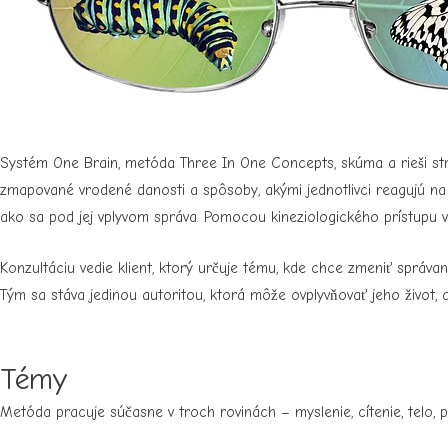
Systém One Brain, metóda Three In One Concepts, skúma a rieši stre
zmapované vrodené danosti a spôsoby, akými jednotlivci reagujú na 
ako sa pod jej vplyvom správa. Pomocou kineziologického prístupu v
Konzultáciu vedie klient, ktorý určuje tému, kde chce zmeniť správan
Tým sa stáva jedinou autoritou, ktorá môže ovplyvňovať jeho život,
Témy
Metóda pracuje súčasne v troch rovinách – myslenie, cítenie, telo, 