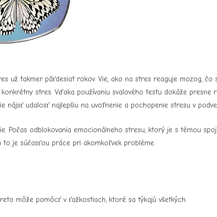
s už takmer päťdesiat rokov. Vie, ako na stres reaguje mozog, čo s
konkrétny stres. Vďaka používaniu svalového testu dokáže presne roz
ie nájsť udalosť najlepšiu na uvoľnenie a pochopenie stresu v podve
ie. Počas odblokovania emocionálneho stresu, ktorý je s témou spojen
 a to je súčasťou práce pri akomkoľvek probléme.
preto môže pomôcť v ťažkostiach, ktoré sa týkajú všetkých.