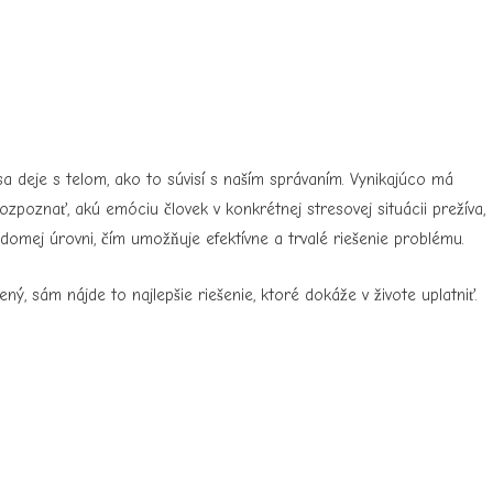
a deje s telom, ako to súvisí s naším správaním. Vynikajúco má
poznať, akú emóciu človek v konkrétnej stresovej situácii prežíva,
domej úrovni, čím umožňuje efektívne a trvalé riešenie problému.
ý, sám nájde to najlepšie riešenie, ktoré dokáže v živote uplatniť.