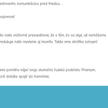
testovaním, komunikáciou pred triedou…..
 bojovnosť
ilo naše vnútorné presvedčenie, že s tým, čo sa deje, už nemôžeme
e redukuje naše myslenie aj imunitu. Takže sme skrátka schopní
ľovania pomáha nájsť svoju skutočnú ľudskú podstatu. Priamym,
toré dokáže spojiť do harmónie
.