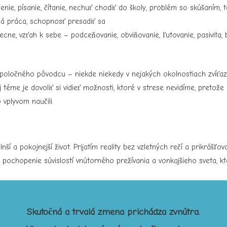
nie, písanie, čítanie, nechuť chodiť do školy, problém so skúšaním, 
ná práca, schopnosť presadiť sa
cne, vzťah k sebe – podceňovanie, obviňovanie, ľutovanie, pasivita,
poločného pôvodcu – niekde niekedy v nejakých okolnostiach zvíťaz
 téme je dovoliť si vidieť možnosti, ktoré v strese nevidíme, pretož
vplyvom naučili.
ší a pokojnejší život. Prijatím reality bez vzletných rečí a prikráš
pochopenie súvislostí vnútorného prežívania a vonkajšieho sveta, k
Skutočná a trvalá zmena prichádza zvnútra.