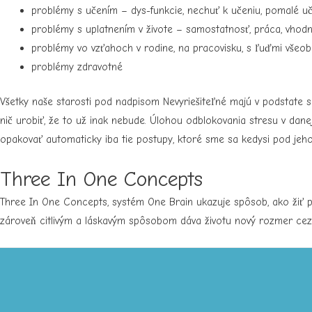
problémy s učením – dys-funkcie, nechuť k učeniu, pomalé uče
problémy s uplatnením v živote – samostatnosť, práca, vhod
problémy vo vzťahoch v rodine, na pracovisku, s ľuďmi všeobe
problémy zdravotné
Všetky naše starosti pod nadpisom
Nevyriešiteľné
majú v podstate s
nič urobiť, že to už inak nebude. Úlohou odblokovania stresu v danej
opakovať automaticky iba tie postupy, ktoré sme sa kedysi pod jeho 
Three In One Concepts
Three In One Concepts, systém One Brain ukazuje spôsob, ako žiť pln
zároveň citlivým a láskavým spôsobom dáva životu nový rozmer cez 